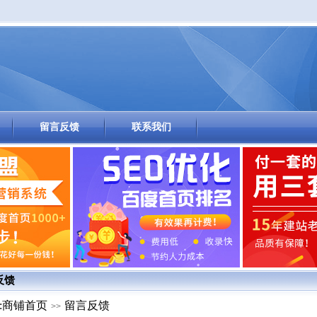
留言反馈
联系我们
反馈
:
商铺首页
留言反馈
>>